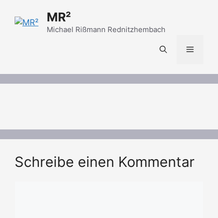
Zum
MR²
Inhalt
springen
Michael Rißmann Rednitzhembach
Menü
Schreibe einen Kommentar
Kommentar